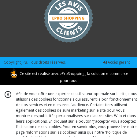
Copyright JPB. Tous droits réservés.
Accès gérant
Ce site est réalisé avec
eProShopping
, la solution e-commerce
pour tous
Afin de vous offrir une expérience utilisateur optimale sur le site, nous
utilisons des cookies fonctionnels qui assurent le bon fonctionnement
de nos services et en mesurent l’audience. Certains tiers utilisent
également des cookies de suivi marketing sur le site pour vous
montrer des publicités personnalisées sur d’autres sites Web et dans
leurs applications. En cliquant sur le bouton “J’accepte” vous acceptez
l’utilisation de ces cookies. Pour en savoir plus, vous pouvez lire notre
page
“Informations sur les cookies”
ainsi que notre
“Politique de