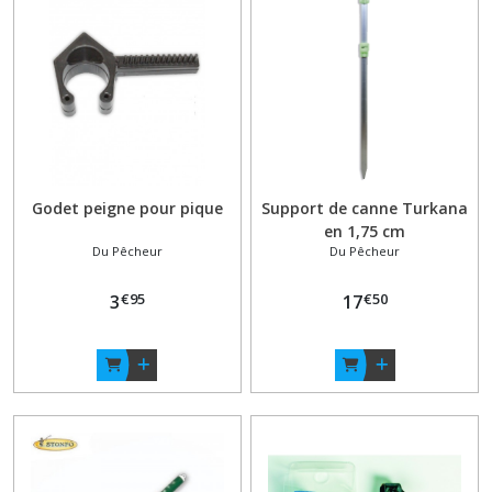
Afficher
les
résultats
Godet peigne pour pique
Support de canne Turkana
en 1,75 cm
Du Pêcheur
Du Pêcheur
€
95
€
50
3
17