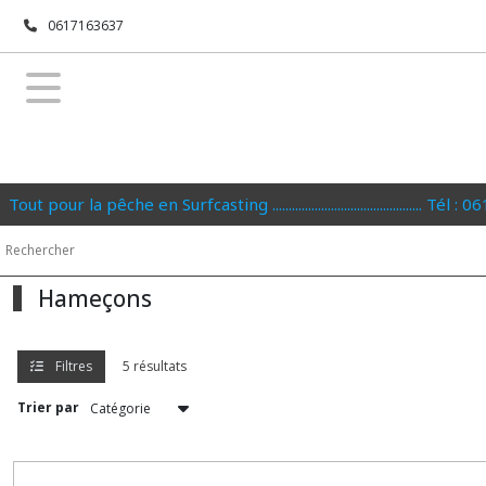
Fermer
0617163637
FILTRES
Tous
les
produits
Tout pour la pêche en Surfcasting .............................................. Tél
Hameçons
Afficher
Hameçons
les
résultats
Filtres
5 résultats
Trier par