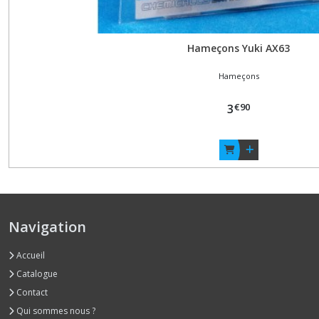
Hameçons Yuki AX63
Hameçons
€
90
3
Navigation
Accueil
Catalogue
Contact
Qui sommes nous ?