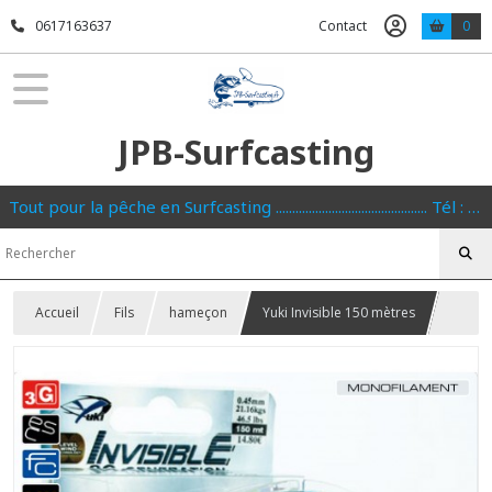
0617163637
Contact
0
JPB-Surfcasting
Tout pour la pêche en Surfcasting .............................................. Tél : 0617163637
Accueil
Fils
hameçon
Yuki Invisible 150 mètres