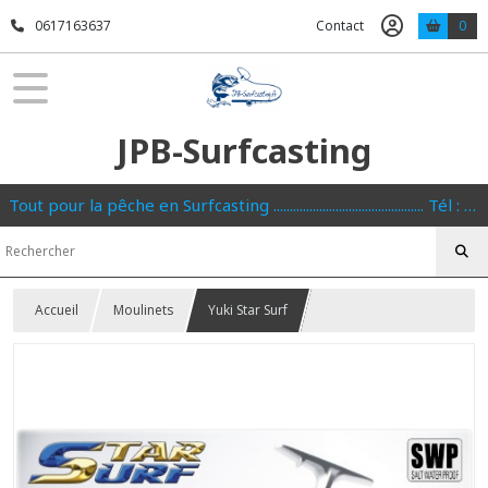
0617163637
Contact
0
JPB-Surfcasting
Tout pour la pêche en Surfcasting .............................................. Tél : 0617163637
Accueil
Moulinets
Yuki Star Surf