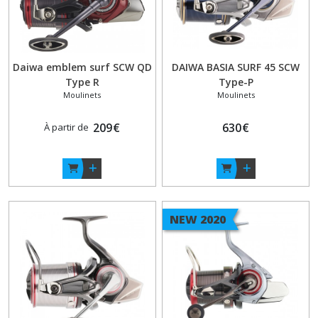
Daiwa emblem surf SCW QD
DAIWA BASIA SURF 45 SCW
Type R
Type-P
Moulinets
Moulinets
209
€
630
€
À partir de
NEW 2020