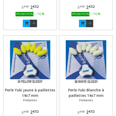
€
52
€
52
2
2
€
80
€
80
2
2
-
10
%
-
10
%
PROMOTION
PROMOTION
Perle Yuki jaune à paillettes
Perle Yuki Blanche à
14x7 mm
paillettes 14x7 mm
Flottantes
Flottantes
€
52
€
52
2
2
€
80
€
80
2
2