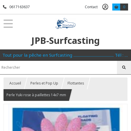
0617163637
Contact
0
JPB-Surfcasting
Tout pour la pêche en Surfcasting .............................................. Tél : 0617163637
Accueil
Perles et Pop Up
Flottantes
Perle Yuki rose à paillettes 14x7 mm